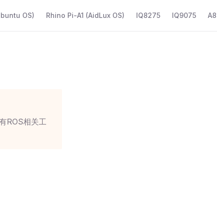
Ubuntu OS)
Rhino Pi-A1 (AidLux OS)
IQ8275
IQ9075
A8
有ROS相关工