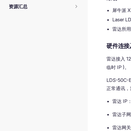
资源汇总
犀牛派 X
Laser 
雷达所用的
硬件连接
雷达接入 1
临时 IP )。
LDS-50
正常通讯，
雷达 IP
雷达子网
雷达网关