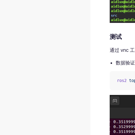
测试
通过 vnc 
数据验证
ros2
 to