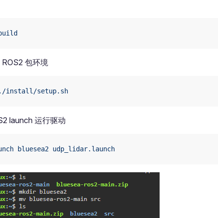
build
ROS2 包环境
./install/setup.sh
2 launch 运行驱动
unch
 bluesea2
 udp_lidar.launch