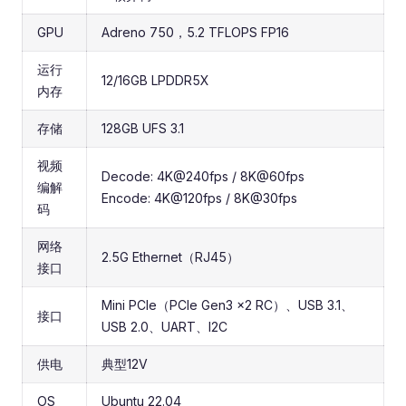
GPU
Adreno 750，5.2 TFLOPS FP16
运行
12/16GB LPDDR5X
内存
存储
128GB UFS 3.1
视频
Decode: 4K@240fps / 8K@60fps
编解
Encode: 4K@120fps / 8K@30fps
码
网络
2.5G Ethernet（RJ45）
接口
Mini PCIe（PCIe Gen3 ×2 RC）、USB 3.1、
接口
USB 2.0、UART、I2C
供电
典型12V
OS
Ubuntu 22.04