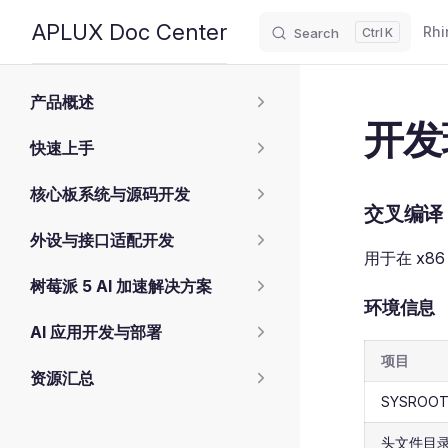
Main
APLUX Doc Center
Rhi
Search
K
Skip to content
Sidebar Navigation
产品概述
开发
快速上手
核心板系统与源码开发
交叉编译 
外设与接口适配开发
用于在 x8
树莓派 5 AI 加速解决方案
环境信息
AI 应用开发与部署
项目
资源汇总
SYSROO
头文件目