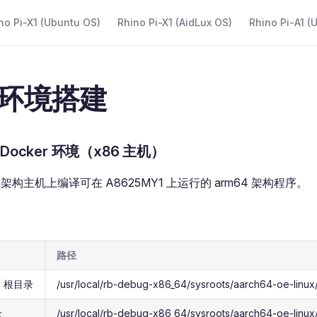
 Navigation
no Pi-X1 (Ubuntu OS)
Rhino Pi-X1 (AidLux OS)
Rhino Pi-A1 (
环境搭建
Docker 环境（x86 主机）
6 架构主机上编译可在 A8625MY1 上运行的 arm64 架构程序。
路径
T 根目录
/usr/local/rb-debug-x86_64/sysroots/aarch64-oe-linux
录
/usr/local/rb-debug-x86_64/sysroots/aarch64-oe-linux/