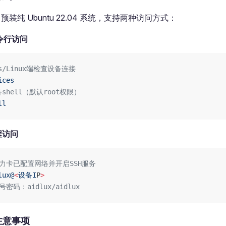
1 预装纯 Ubuntu 22.04 系统，支持两种访问方式：
命令行访问
ws/Linux端检查设备连接
ices
shell（默认root权限）
ll
程访问
算力卡已配置网络并开启SSH服务
lux@
<
设备I
P
>
密码：aidlux/aidlux
注意事项