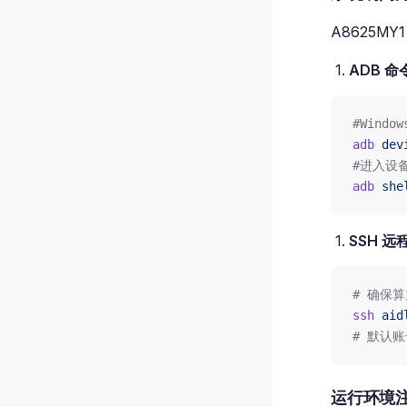
A8625MY
ADB 
#Windo
adb
 dev
#进入设备
adb
 she
SSH 远
# 确保
ssh
 aid
# 默认账号
运行环境