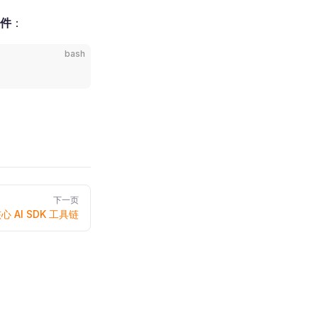
文件
：
bash
下一页
心 AI SDK 工具链