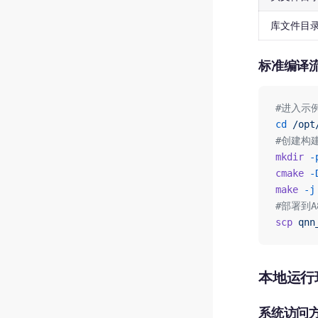
库文件目
标准编译
#进入示
cd
 /opt
#创建构
mkdir
 -
cmake
 -
make
 -j
#部署到A
scp
 qnn
本地运行环
系统访问