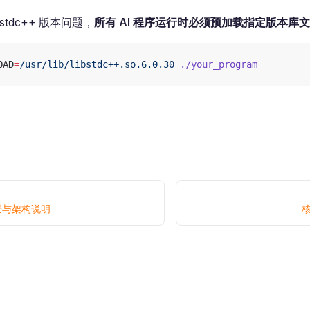
bstdc++ 版本问题，
所有 AI 程序运行时必须预加载指定版本库
OAD
=
/usr/lib/libstdc++.so.6.0.30
 ./your_program
景与架构说明
核