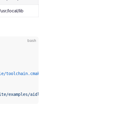
sr/local/lib
bash
le/toolchain.cmake
 ..
ite/examples/aidlite_qnn236/cpp/