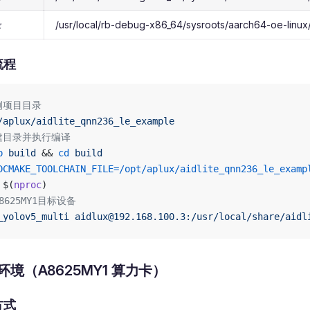
录
/usr/local/rb-debug-x86_64/sysroots/aarch64-oe-linux/u
流程
例项目目录
/aplux/aidlite_qnn236_le_example
建目录并执行编译
p
 build
 && 
cd
 build
DCMAKE_TOOLCHAIN_FILE=/opt/aplux/aidlite_qnn236_le_examp
 $(
nproc
)
8625MY1目标设备
_yolov5_multi
 aidlux@192.168.100.3:/usr/local/share/aidl
境（A8625MY1 算力卡）
方式