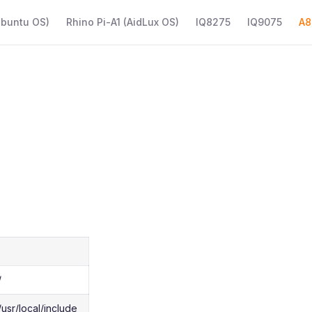
Ubuntu OS)
Rhino Pi-A1 (AidLux OS)
IQ8275
IQ9075
A8
/
usr/local/include