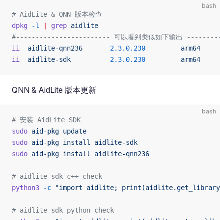
bash
# AidLite & QNN 版本检查
dpkg
 -l
 |
 grep
 aidlite
#------------------------ 可以看到类似如下输出 ----------
ii
  aidlite-qnn236
       2.3.0.230
         arm64
     
ii
  aidlite-sdk
          2.3.0.230
         arm64
     
QNN & AidLite 版本更新
bash
# 安装 AidLite SDK
sudo
 aid-pkg
 update
sudo
 aid-pkg
 install
 aidlite-sdk
sudo
 aid-pkg
 install
 aidlite-qnn236
# aidlite sdk c++ check
python3
 -c
 "import aidlite; print(aidlite.get_library
# aidlite sdk python check