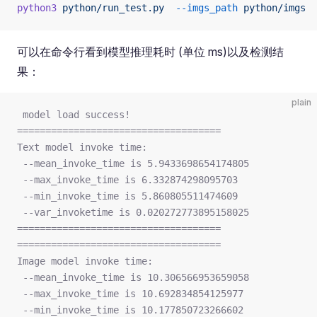
python3
 python/run_test.py
  --imgs_path
 python/imgs
  
可以在命令行看到模型推理耗时 (单位 ms)以及检测结
果：
plain
 model load success!
====================================
Text model invoke time:
 --mean_invoke_time is 5.9433698654174805 
 --max_invoke_time is 6.332874298095703 
 --min_invoke_time is 5.860805511474609 
 --var_invoketime is 0.020272773895158025
====================================
====================================
Image model invoke time:
 --mean_invoke_time is 10.306566953659058 
 --max_invoke_time is 10.692834854125977 
 --min_invoke_time is 10.177850723266602 