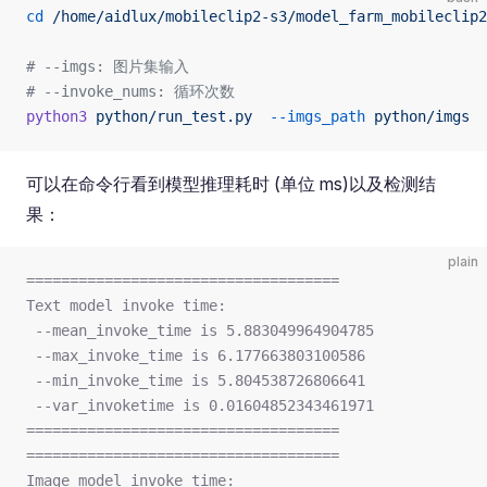
cd
 /home/aidlux/mobileclip2-s3/model_farm_mobileclip2
# --imgs: 图片集输入
# --invoke_nums: 循环次数
python3
 python/run_test.py
  --imgs_path
 python/imgs
  
可以在命令行看到模型推理耗时 (单位 ms)以及检测结
果：
plain
====================================
Text model invoke time:
 --mean_invoke_time is 5.883049964904785 
 --max_invoke_time is 6.177663803100586 
 --min_invoke_time is 5.804538726806641 
 --var_invoketime is 0.01604852343461971
====================================
====================================
Image model invoke time: