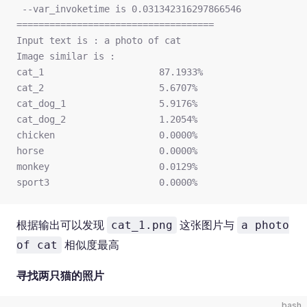
 --var_invoketime is 0.031342316297866546
====================================
Input text is : a photo of cat
Image similar is :
cat_1                     87.1933%
cat_2                     5.6707%
cat_dog_1                 5.9176%
cat_dog_2                 1.2054%
chicken                   0.0000%
horse                     0.0000%
monkey                    0.0129%
sport3                    0.0000%
根据输出可以发现
这张图片与
cat_1.png
a photo
相似度最高
of cat
寻找两只猫的照片
bash