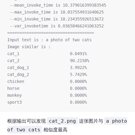
 --mean_invoke_time is 10.379016399383545 
 --max_invoke_time is 10.837554931640625 
 --min_invoke_time is 10.234355926513672 
 --var_invoketime is 0.03658466241063252
====================================
Input text is : a photo of two cats
Image similar is :
cat_1                     0.0491%
cat_2                     90.2158%
cat_dog_1                 3.9922%
cat_dog_2                 5.7429%
chicken                   0.0000%
horse                     0.0000%
monkey                    0.0000%
sport3                    0.0000%
根据输出可以发现
这张图片与
cat_2.png
a photo
相似度最高
of two cats