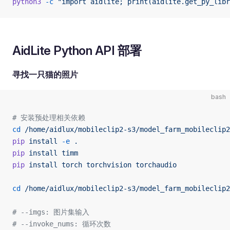
python3
 -c
 "import aidlite; print(aidlite.get_py_libr
AidLite Python API 部署
寻找一只猫的照片
bash
# 安装预处理相关依赖
cd
 /home/aidlux/mobileclip2-s3/model_farm_mobileclip2
pip
 install
 -e
 .
pip
 install
 timm
pip
 install
 torch
 torchvision
 torchaudio
cd
 /home/aidlux/mobileclip2-s3/model_farm_mobileclip2
# --imgs: 图片集输入
# --invoke_nums: 循环次数