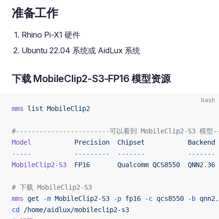
准备工作
Rhino Pi-X1 硬件
Ubuntu 22.04 系统或 AidLux 系统
下载 MobileClip2-S3-FP16 模型资源
bash
mms
 list
 MobileClip2
#------------------------可以看到 MobileClip2-S3 模型--
Model
           Precision
  Chipset
           Backend
-----
           ---------
  -------
           -------
MobileClip2-S3
  FP16
       Qualcomm
 QCS8550
  QNN2.36
# 下载 MobileClip2-S3
mms
 get
 -m
 MobileClip2-S3
 -p
 fp16
 -c
 qcs8550
 -b
 qnn2.
cd
 /home/aidlux/mobileclip2-s3