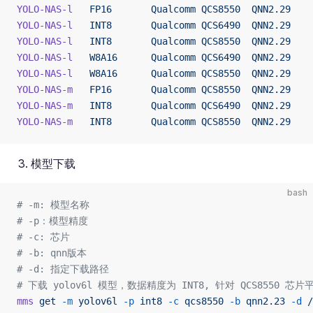
YOLO-NAS-l
   FP16
       Qualcomm
 QCS8550
  QNN2.29
YOLO-NAS-l
   INT8
       Qualcomm
 QCS6490
  QNN2.29
YOLO-NAS-l
   INT8
       Qualcomm
 QCS8550
  QNN2.29
YOLO-NAS-l
   W8A16
      Qualcomm
 QCS6490
  QNN2.29
YOLO-NAS-l
   W8A16
      Qualcomm
 QCS8550
  QNN2.29
YOLO-NAS-m
   FP16
       Qualcomm
 QCS8550
  QNN2.29
YOLO-NAS-m
   INT8
       Qualcomm
 QCS6490
  QNN2.29
YOLO-NAS-m
   INT8
       Qualcomm
 QCS8550
  QNN2.29
模型下载
bash
# -m: 模型名称
# -p：模型精度
# -c: 芯片
# -b: qnn版本
# -d: 指定下载路径
# 下载 yolov6l 模型，数据精度为 INT8, 针对 QCS8550 芯
mms
 get
 -m
 yolov6l
 -p
 int8
 -c
 qcs8550
 -b
 qnn2.23
 -d
 /