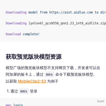
Downloading
 model
 from
 https://aiot.aidlux.com
 to
 dir
Downloading
 [yolov6l_qcs8550_qnn2.23_int8_aidlite.zip
Download
 complete!
获取预览版块模型资源
模型广场的预览板块模型不支持网页下载，开发者可以在
阿加犀的板卡上，通过
命令下载预览板块模型。
mms
以获取
MobileClip2-S3
为例子
通过
登录
mms
bash
mms
 login