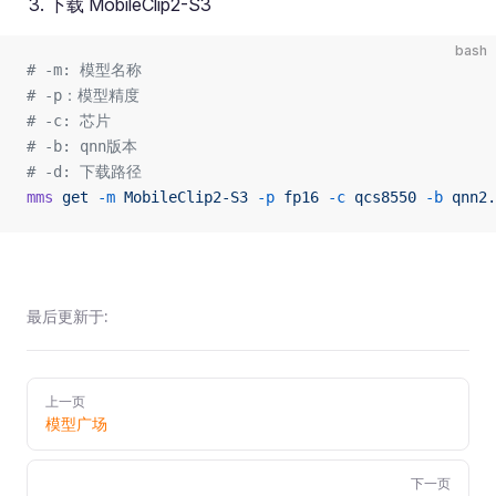
下载 MobileClip2-S3
bash
# -m: 模型名称
# -p：模型精度
# -c: 芯片
# -b: qnn版本
# -d: 下载路径
mms
 get
 -m
 MobileClip2-S3
 -p
 fp16
 -c
 qcs8550
 -b
 qnn2.
最后更新于:
Pager
上一页
模型广场
下一页