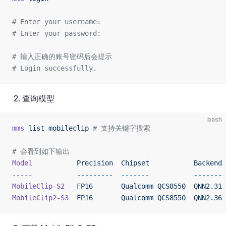
# Enter your username: 
# Enter your password:
# 输入正确的账号密码后会提示
# Login successfully.
查询模型
bash
mms
 list
 mobileclip
 # 支持关键字搜索
# 会看到如下输出
Model
           Precision
  Chipset
           Backend
-----
           ---------
  -------
           -------
MobileClip-S2
   FP16
       Qualcomm
 QCS8550
  QNN2.31
MobileClip2-S3
  FP16
       Qualcomm
 QCS8550
  QNN2.36