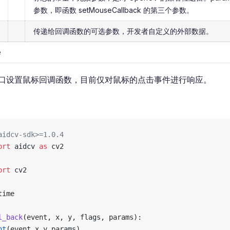
参数，即函数 setMouseCallback 的第三个参数。
传递给回调函数的可选参数，开发者自定义的外部数据。
e
口设置鼠标回调函数，目前仅对鼠标的点击事件进行响应。
aidcv-sdk>=1.0.4
ort
 aidcv 
as
 cv2
ort
 cv2
time
l_back
(event, x, y, flags, params):
nt
(event,x,y,params)