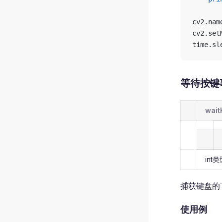
cv2.nam
cv2.set
time.sl
等待按键事
waitK
int
捕获键盘的
使用例