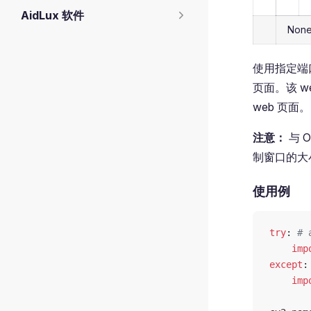
AidLux 软件
Non
使用指定端口
页面。该 we
web 页
注意：
与 
制窗口的大小
使用例
try
: 
# 
    imp
except
:
    imp