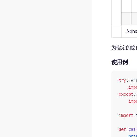
Non
为指定的窗
使用例
try
: 
# 
    imp
except
:
    imp
import
 
def
 cal
    pri