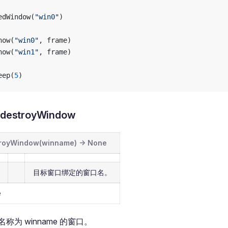
edWindow(
"win0"
)
how(
"win0"
, frame)
how(
"win1"
, frame)
eep(
5
)
estroyWindow
royWindow(winname) -> None
目标窗口绑定的窗口名。
e
称为 winname 的窗口。