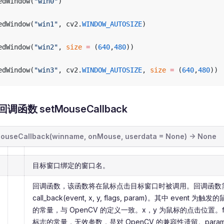
edWindow(
"win0"
)
edWindow(
"win1"
, cv2.
WINDOW_AUTOSIZE
)
edWindow(
"win2"
, 
size
 =
 (
640
,
480
))
edWindow(
"win3"
, cv2.
WINDOW_AUTOSIZE
, 
size
 =
 (
640
,
480
))
函数 setMouseCallback
ouseCallback(winname, onMouse, userdata = None) -> None
目标窗口绑定的窗口名。
回调函数，该函数将在鼠标点击目标窗口时被调用。回调函数需
call_back(event, x, y, flags, param)。其中 event
的常量，与 OpenCV 的定义一致。x，y 为鼠标的点击位置。f
标志的常量，无效参数，是对 OpenCV 的兼容性遗留。para