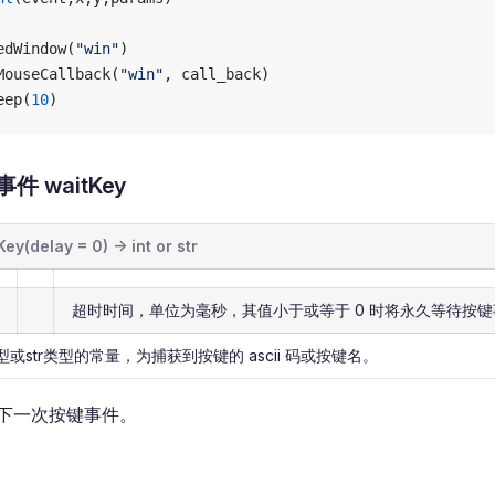
edWindow(
"win"
)
MouseCallback(
"win"
, call_back)
eep(
10
)
件 waitKey
ey(delay = 0) -> int or str
超时时间，单位为毫秒，其值小于或等于 0 时将永久等待按
类型或str类型的常量，为捕获到按键的 ascii 码或按键名。
下一次按键事件。