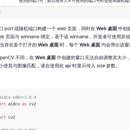
使用的端口号，默认或传入不可使用的端口号时会使用随机端
e
 port 或随机端口构建一个 web 页面，同时在
Web 桌面
中创
b 页面与 winname 绑定，基于该 winname，开发者可使用其他 
面。当存在多个打开的
Web 桌面
时，每个
Web 桌面
均会弹出该窗
OpenCV 不同，在
Web 桌面
中创建的窗口无法自由调整其大小
使其与图像匹配，请在使用此 api 时显示传入 size 参数。
aidcv-sdk>=1.0.4
ort
 aidcv 
as
 cv2
ort
 cv2