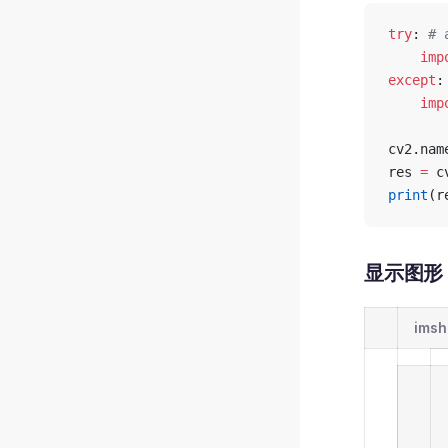
try
: 
# 
    imp
except
:
    imp
cv2.nam
res 
=
 c
print
(r
显示图形 
imsh