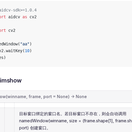
aidcv-sdk>=1.0.4
ort
 aidcv 
as
 cv2
ort
 cv2
edWindow(
"aa"
)
v2.waitKey(
10
)
es)
imshow
ow(winname, frame, port = None) -> None
目标窗口绑定的窗口名。若目标窗口不存在，则会自动调用
namedWindow(winname, size = (frame.shape[1], frame.sh
port) 创建窗口。