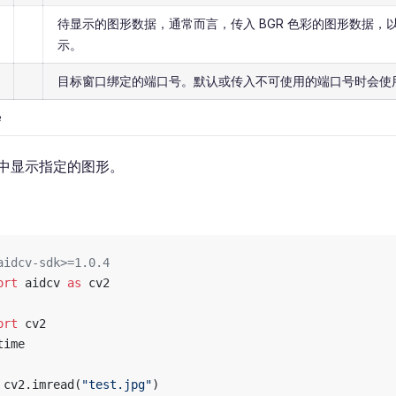
待显示的图形数据，通常而言，传入 BGR 色彩的图形数据，以 
示。
目标窗口绑定的端口号。默认或传入不可使用的端口号时会使
e
中显示指定的图形。
aidcv-sdk>=1.0.4
ort
 aidcv 
as
 cv2
ort
 cv2
time
 cv2.imread(
"test.jpg"
)