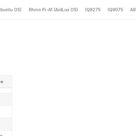
Ubuntu OS)
Rhino Pi-A1 (AidLux OS)
IQ8275
IQ9075
A8
ne