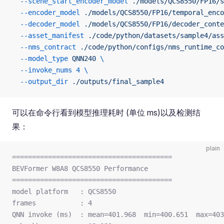
  --scene_start_encoder_model
 ./models/QCS8550/FP16/s
  --encoder_model
 ./models/QCS8550/FP16/temporal_enco
  --decoder_model
 ./models/QCS8550/FP16/decoder_conte
  --asset_manifest
 ./code/python/datasets/sample4/ass
  --nms_contract
 ./code/python/configs/nms_runtime_co
  --model_type
 QNN240
 \
  --invoke_nums
 4
 \
  --output_dir
 ./outputs/final_sample4
可以在命令行看到模型推理耗时 (单位 ms)以及检测结
果：
plain
========================================
BEVFormer W8A8 QCS8550 Performance
========================================
model platform   : QCS8550
frames           : 4
QNN invoke (ms)  : mean=401.968  min=400.651  max=403