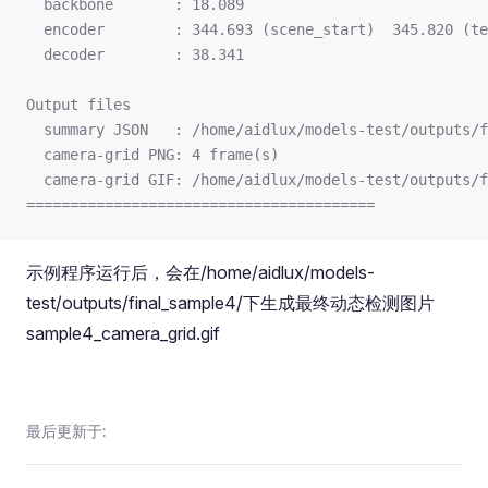
  backbone       : 18.089
  encoder        : 344.693 (scene_start)  345.820 (te
  decoder        : 38.341
Output files
  summary JSON   : /home/aidlux/models-test/outputs/f
  camera-grid PNG: 4 frame(s)
  camera-grid GIF: /home/aidlux/models-test/outputs/f
========================================
示例程序运行后，会在/home/aidlux/models-
test/outputs/final_sample4/下生成最终动态检测图片
sample4_camera_grid.gif
最后更新于: