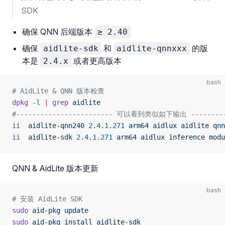
SDK
确保 QNN 后端版本
≥ 2.40
确保
和
的版
aidlite-sdk
aidlite-qnnxxx
本是
或者更高版本
2.4.x
bash
# AidLite & QNN 版本检查
dpkg
 -l
 |
 grep
 aidlite
#------------------------ 可以看到类似如下输出 ----------
ii
  aidlite-qnn240
 2.4.1.271
 arm64
 aidlux
 aidlite
 qnn
ii
  aidlite-sdk
 2.4.1.271
 arm64
 aidlux
 inference
 modu
QNN & AidLite 版本更新
bash
# 安装 AidLite SDK
sudo
 aid-pkg
 update
sudo
 aid-pkg
 install
 aidlite-sdk