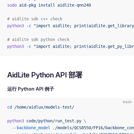
sudo
 aid-pkg
 install
 aidlite-qnn240
# aidlite sdk c++ check
python3
 -c
 "import aidlite; print(aidlite.get_library
# aidlite sdk python check
python3
 -c
 "import aidlite; print(aidlite.get_py_libr
AidLite Python API 部署
运行 Python API 例子
bash
cd
 /home/aidlux/models-test/
python3
 code/python/run_test.py
 \
  --backbone_model
 ./models/QCS8550/FP16/backbone_con