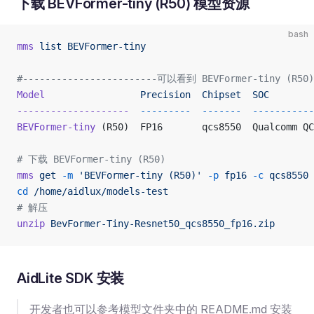
下载 BEVFormer-tiny (R50) 模型资源
bash
mms
 list
 BEVFormer-tiny
#------------------------可以看到 BEVFormer-tiny (R50)
Model
                 Precision
  Chipset
  SOC
        
--------------------
  ---------
  -------
  -----------
BEVFormer-tiny
 (R50)  FP16       qcs8550  Qualcomm QC
# 下载 BEVFormer-tiny (R50)
mms
 get
 -m
 'BEVFormer-tiny (R50)'
 -p
 fp16
 -c
 qcs8550
 
cd
 /home/aidlux/models-test
# 解压
unzip
 BevFormer-Tiny-Resnet50_qcs8550_fp16.zip
AidLite SDK 安装
开发者也可以参考模型文件夹中的 README.md 安装