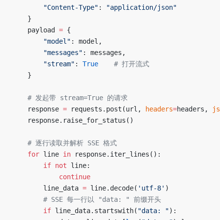
        "Content-Type"
: 
"application/json"
    }
    payload 
=
 {
        "model"
: model,
        "messages"
: messages,
        "stream"
: 
True
    # 打开流式
    }
    # 发起带 stream=True 的请求
    response 
=
 requests.post(url, 
headers
=
headers, 
js
    response.raise_for_status()
    # 逐行读取并解析 SSE 格式
    for
 line 
in
 response.iter_lines():
        if
 not
 line:
            continue
        line_data 
=
 line.decode(
'utf-8'
)
        # SSE 每一行以 "data: " 前缀开头
        if
 line_data.startswith(
"data: "
):