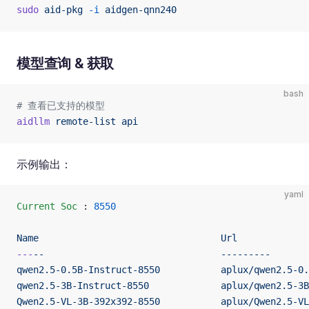
sudo
 aid-pkg
 -i
 aidgen-qnn240
模型查询 & 获取
bash
# 查看已支持的模型
aidllm
 remote-list
 api
示例输出：
yaml
Current Soc
 : 
8550
Name                                 Url             
---
--                                ---------       
qwen2.5-0.5B-Instruct-8550           aplux/qwen2.5-0.
qwen2.5-3B-Instruct-8550             aplux/qwen2.5-3B
Qwen2.5-VL-3B-392x392-8550           aplux/Qwen2.5-VL