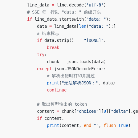
        line_data 
=
 line.decode(
'utf-8'
)
        # SSE 每一行以 "data: " 前缀开头
        if
 line_data.startswith(
"data: "
):
            data 
=
 line_data[
len
(
"data: "
):]
            # 结束标志
            if
 data.strip() 
==
 "[DONE]"
:
                break
            try
:
                chunk 
=
 json.loads(data)
            except
 json.JSONDecodeError:
                # 解析出错时打印并跳过
                print
(
"无法解析JSON："
, data)
                continue
            # 取出模型输出的 token
            content 
=
 chunk[
"choices"
][
0
][
"delta"
].ge
            if
 content:
                print
(content, 
end
=
""
, 
flush
=
True
)