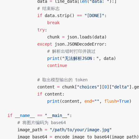
            data 
=
 line_data[
len
(
"data: "
):]
            # 结束标志
            if
 data.strip() 
==
 "[DONE]"
:
                break
            try
:
                chunk 
=
 json.loads(data)
            except
 json.JSONDecodeError:
                # 解析出错时打印并跳过
                print
(
"无法解析JSON："
, data)
                continue
            # 取出模型输出的 token
            content 
=
 chunk[
"choices"
][
0
][
"delta"
].ge
            if
 content:
                print
(content, 
end
=
""
, 
flush
=
True
)
if
 __name__
 ==
 "__main__"
:
    # 将图片编码为 base64
    image_path 
=
 "/path/to/your/image.jpg"
    image_base64 
=
 encode_image_to_base64(image_path)