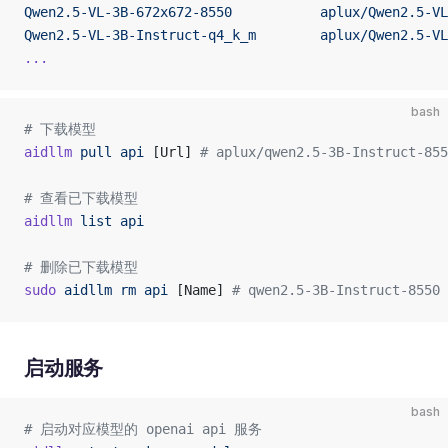
Qwen2.5-VL-3B-672x672-8550           aplux/Qwen2.5-VL
Qwen2.5-VL-3B-Instruct-q4_k_m        aplux/Qwen2.5-VL
...
bash
# 下载模型
aidllm
 pull
 api
 [Url] 
# aplux/qwen2.5-3B-Instruct-855
# 查看已下载模型
aidllm
 list
 api
# 删除已下载模型
sudo
 aidllm
 rm
 api
 [Name] 
# qwen2.5-3B-Instruct-8550
启动服务
bash
# 启动对应模型的 openai api 服务