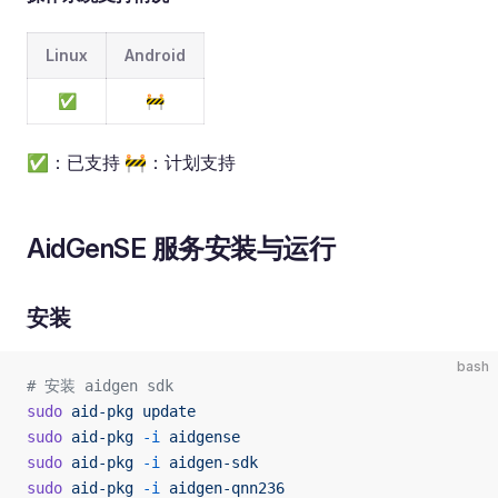
Linux
Android
✅
🚧
✅：已支持 🚧：计划支持
AidGenSE 服务安装与运行
安装
bash
# 安装 aidgen sdk
sudo
 aid-pkg
 update
sudo
 aid-pkg
 -i
 aidgense
sudo
 aid-pkg
 -i
 aidgen-sdk
sudo
 aid-pkg
 -i
 aidgen-qnn236