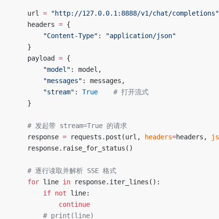
    url 
=
 "http://127.0.0.1:8888/v1/chat/completions"
    headers 
=
 {
        "Content-Type"
: 
"application/json"
    }
    payload 
=
 {
        "model"
: model,
        "messages"
: messages,
        "stream"
: 
True
    # 打开流式
    }
    # 发起带 stream=True 的请求
    response 
=
 requests.post(url, 
headers
=
headers, 
js
    response.raise_for_status()
    # 逐行读取并解析 SSE 格式
    for
 line 
in
 response.iter_lines():
        if
 not
 line:
            continue
        # print(line)