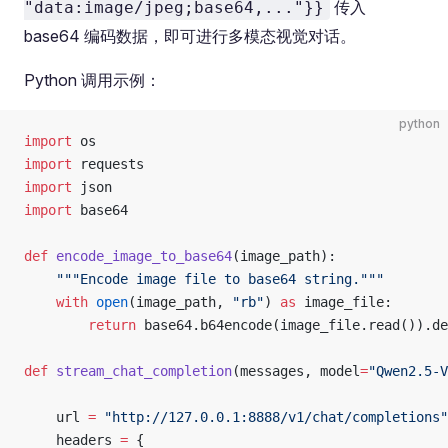
传入
"data:image/jpeg;base64,..."}}
base64 编码数据，即可进行多模态视觉对话。
Python 调用示例：
python
import
 os
import
 requests
import
 json
import
 base64
def
 encode_image_to_base64
(image_path):
    """Encode image file to base64 string."""
    with
 open
(image_path, 
"rb"
) 
as
 image_file:
        return
 base64.b64encode(image_file.read()).de
def
 stream_chat_completion
(messages, model
=
"Qwen2.5-V
    url 
=
 "http://127.0.0.1:8888/v1/chat/completions"
    headers 
=
 {