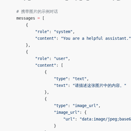
    # 携带图片的示例对话
    messages 
=
 [
        {
            "role"
: 
"system"
,
            "content"
: 
"You are a helpful assistant."
        },
        {
            "role"
: 
"user"
,
            "content"
: [
                {
                    "type"
: 
"text"
,
                    "text"
: 
"请描述这张图片中的内容。"
                },
                {
                    "type"
: 
"image_url"
,
                    "image_url"
: {
                        "url"
: 
"data:image/jpeg;base6
                    }