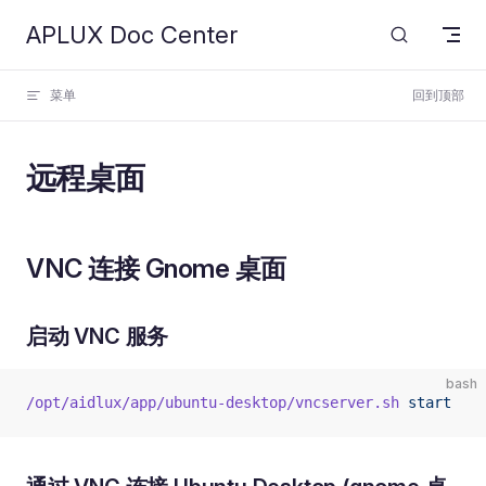
APLUX Doc Center
Skip to content
菜单
回到顶部
远程桌面
VNC 连接 Gnome 桌面
启动 VNC 服务
bash
/opt/aidlux/app/ubuntu-desktop/vncserver.sh
 start