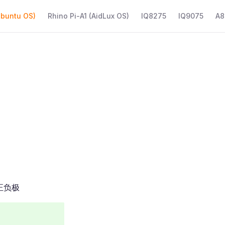
Ubuntu OS)
Rhino Pi-A1 (AidLux OS)
IQ8275
IQ9075
A8
池正负极