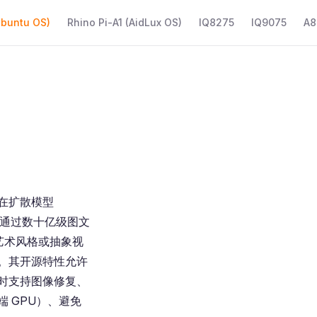
Ubuntu OS)
Rhino Pi-A1 (AidLux OS)
IQ8275
IQ9075
A8
于潜在扩散模型
模型通过数十亿级图文
实、艺术风格或抽象视
。其开源特性允许
时支持图像修复、
 GPU）、避免