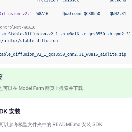
                Precision
  Chipset
             Backend
                ---------
  -------
             -------
Diffusion-v2.1
  W8A16
      Qualcomm
 QCS8550
    QNN2.31
ntrolNet-W8A16
 -m
 Stable-Diffusion-v2.1
 -p
 w8a16
 -c
 qcs8550
 -b
 qnn2.31
e/aidlux/stable_diffusion
table_diffusion_v2_1_qcs8550_qnn2.31_w8a16_aidlite.zip
意
可以在 Model Farm 网页上搜索并下载
 SDK 安装
以参考模型文件夹中的 README.md 安装 SDK