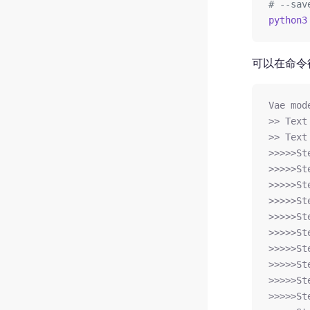
# --sa
python3
可以在命令行
Vae mod
>> Text
>> Text
>>>>>St
>>>>>St
>>>>>St
>>>>>St
>>>>>St
>>>>>St
>>>>>St
>>>>>St
>>>>>St
>>>>>St