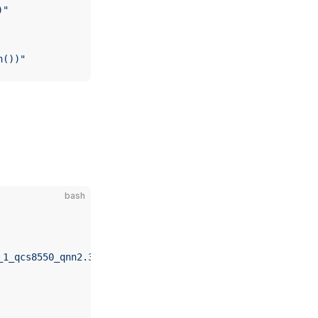
)"
n())"
bash
_1_qcs8550_qnn2.31_w8a16_aidlite