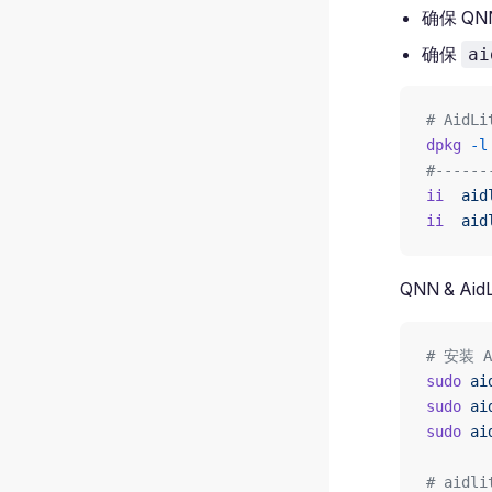
确保 Q
确保
ai
# AidL
dpkg
 -l
#-----
ii
  aid
ii
  aid
QNN & Ai
# 安装 A
sudo
 ai
sudo
 ai
sudo
 ai
# aidli