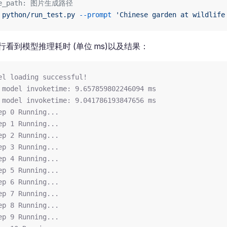
ve_path: 图片生成路径
 python/run_test.py
 --prompt
 'Chinese garden at wildlife
看到模型推理耗时 (单位 ms)以及结果：
el loading successful!
 model invoketime: 9.657859802246094 ms
 model invoketime: 9.041786193847656 ms
ep 0 Running...
ep 1 Running...
ep 2 Running...
ep 3 Running...
ep 4 Running...
ep 5 Running...
ep 6 Running...
ep 7 Running...
ep 8 Running...
ep 9 Running...