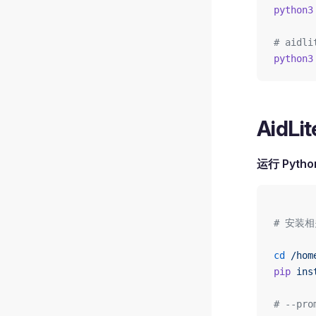
python3
# aidli
python3
AidLi
运行 Pytho
# 安装相
cd
 /hom
pip
 ins
# --pr