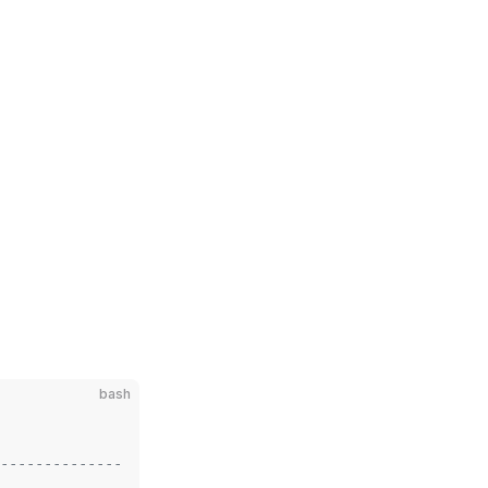
bash
--------------