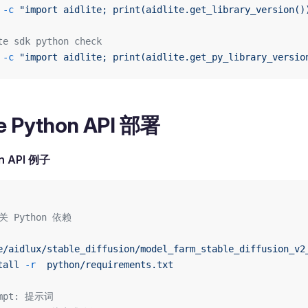
 -c
 "import aidlite; print(aidlite.get_library_version()
te sdk python check
 -c
 "import aidlite; print(aidlite.get_py_library_versio
te Python API 部署
n API 例子
关 Python 依赖
e/aidlux/stable_diffusion/model_farm_stable_diffusion_v2
tall
 -r
  python/requirements.txt
ompt: 提示词