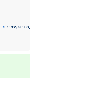
 -d
 /home/aidlux/stable_diffusion