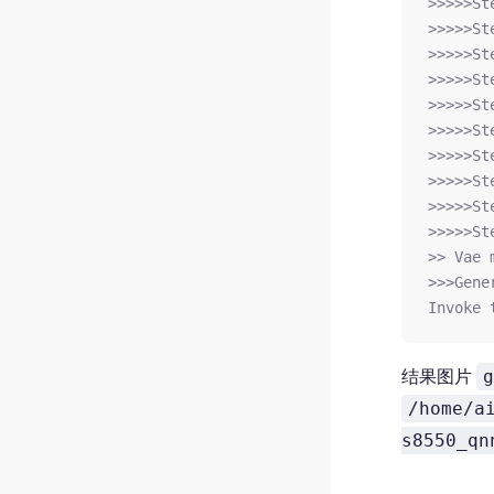
>>>>>St
>>>>>St
>>>>>St
>>>>>St
>>>>>St
>>>>>St
>>>>>St
>>>>>St
>>>>>St
>>>>>St
>> Vae 
>>>Gene
Invoke 
结果图片
g
/home/a
s8550_qn