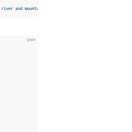
 river and mountain range, highly detailed, digital illu
plain