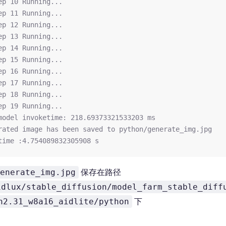
ep 10 Running...
ep 11 Running...
ep 12 Running...
ep 13 Running...
ep 14 Running...
ep 15 Running...
ep 16 Running...
ep 17 Running...
ep 18 Running...
ep 19 Running...
model invoketime: 218.69373321533203 ms
rated image has been saved to python/generate_img.jpg
time :4.754089832305908 s
保存在路径
enerate_img.jpg
idlux/stable_diffusion/model_farm_stable_diff
下
n2.31_w8a16_aidlite/python