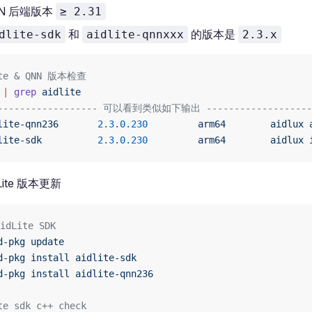
NN 后端版本
≥ 2.31
和
的版本是
dlite-sdk
aidlite-qnnxxx
2.3.x
ite & QNN 版本检查
 |
 grep
 aidlite
------------------- 可以看到类似如下输出 -------------------
lite-qnn236
       2.3.0.230
         arm64
        aidlux
 
lite-sdk
          2.3.0.230
         arm64
        aidlux
 
dLite 版本更新
idLite SDK
d-pkg
 update
d-pkg
 install
 aidlite-sdk
d-pkg
 install
 aidlite-qnn236
te sdk c++ check