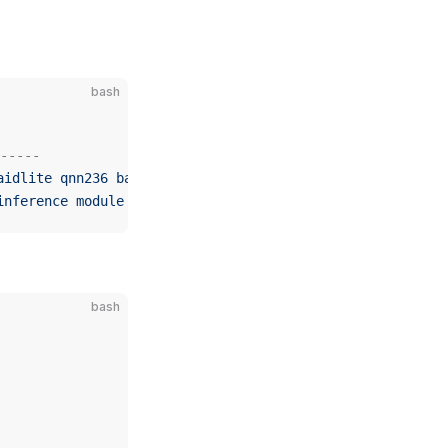
bash
-----
aidlite
 qnn236
 backend
 plugin
inference
 module
 sdk
bash