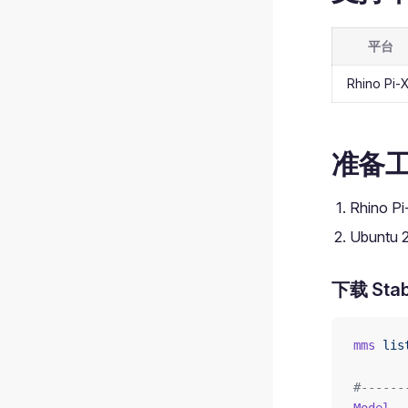
平台
Rhino Pi-
准备
Rhino P
Ubuntu
下载 Stab
mms
 lis
#------