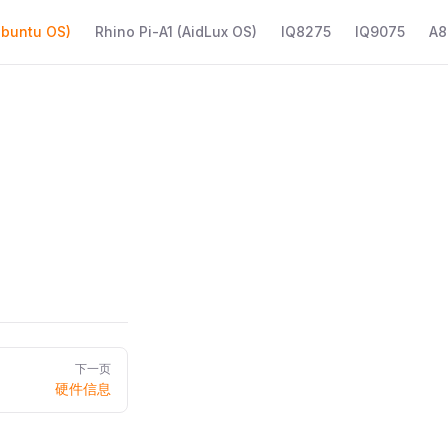
Ubuntu OS)
Rhino Pi-A1 (AidLux OS)
IQ8275
IQ9075
A8
下一页
硬件信息