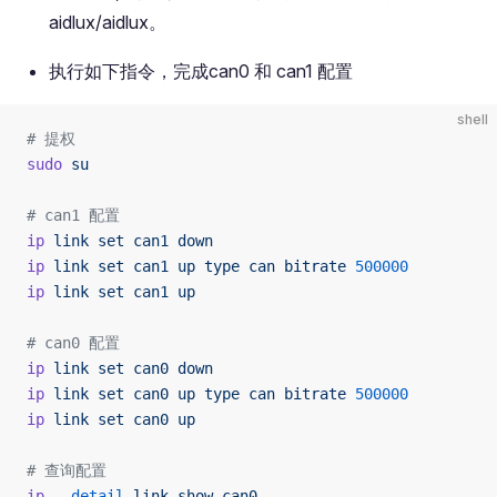
aidlux/aidlux。
执行如下指令，完成can0 和 can1 配置
shell
# 提权
sudo
 su
# can1 配置
ip
 link
 set
 can1
 down
ip
 link
 set
 can1
 up
 type
 can
 bitrate
 500000
ip
 link
 set
 can1
 up
# can0 配置
ip
 link
 set
 can0
 down
ip
 link
 set
 can0
 up
 type
 can
 bitrate
 500000
ip
 link
 set
 can0
 up
# 查询配置
ip
 --detail
 link
 show
 can0