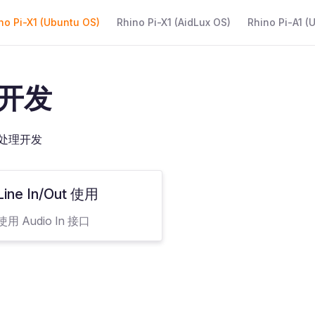
 Navigation
no Pi-X1 (Ubuntu OS)
Rhino Pi-X1 (AidLux OS)
Rhino Pi-A1 (
开发
处理开发
Line In/Out 使用
用 Audio In 接口