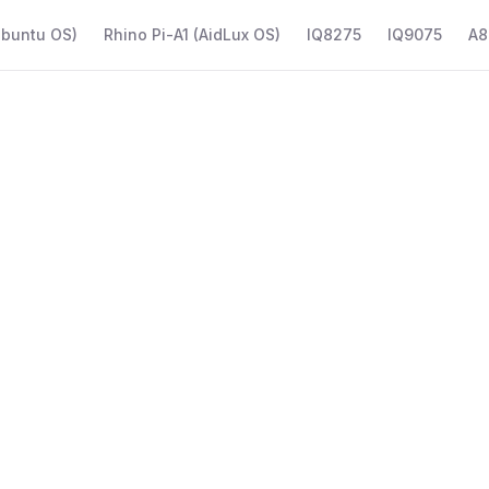
Ubuntu OS)
Rhino Pi-A1 (AidLux OS)
IQ8275
IQ9075
A8