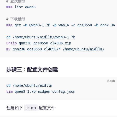
# 查找模型
mms
 list
 qwen3
# 下载模型
mms
 get
 -m
 Qwen3-1.7B
 -p
 w4a16
 -c
 qcs8550
 -b
 qnn2.36
 
cd
 /home/ubuntu/aidllm/qwen3-1.7b
unzip
 qnn236_qcs8550_cl4096.zip
mv
 qnn236_qcs8550_cl4096/
*
 /home/ubuntu/aidllm/
步骤三：配置文件创建
bash
cd
 /home/ubuntu/aidllm
vim
 qwen3-1.7b-aidgen-config.json
创建如下
配置文件
json