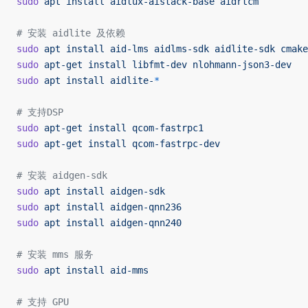
sudo
 apt
 install
 aidlux-aistack-base
 aidrtcm
# 安装 aidlite 及依赖 
sudo
 apt
 install
 aid-lms
 aidlms-sdk
 aidlite-sdk
 cmake
sudo
 apt-get
 install
 libfmt-dev
 nlohmann-json3-dev
sudo
 apt
 install
 aidlite-
*
# 支持DSP
sudo
 apt-get
 install
 qcom-fastrpc1
sudo
 apt-get
 install
 qcom-fastrpc-dev
# 安装 aidgen-sdk
sudo
 apt
 install
 aidgen-sdk
sudo
 apt
 install
 aidgen-qnn236
sudo
 apt
 install
 aidgen-qnn240
# 安装 mms 服务
sudo
 apt
 install
 aid-mms
# 支持 GPU