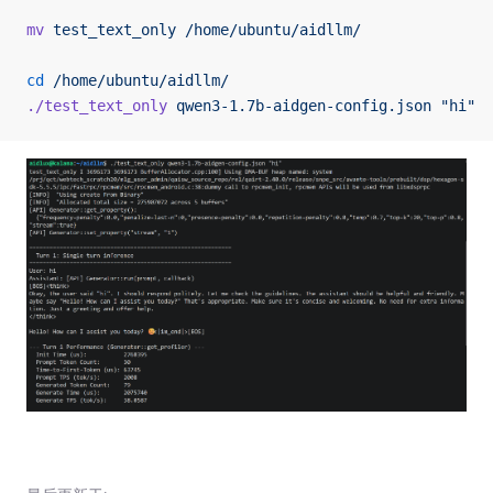
mv
 test_text_only
 /home/ubuntu/aidllm/
cd
 /home/ubuntu/aidllm/
./test_text_only
 qwen3-1.7b-aidgen-config.json
 "hi"