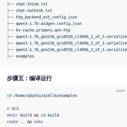
├──
 chat-think.txt
├──
 chat-nothink.txt
├──
 htp_backend_ext_config.json
├──
 qwen3-1.7b-aidgen-config.json
├──
 kv-cache.primary.qnn-htp
├──
 qwen3-1.7b_qnn236_qcs8550_cl4096_1_of_3.serialize
├──
 qwen3-1.7b_qnn236_qcs8550_cl4096_2_of_3.serialize
├──
 qwen3-1.7b_qnn236_qcs8550_cl4096_3_of_3.serialize
├──
 examples
步骤五：编译运行
bash
cd
 /home/ubuntu/aidllm/examples
# 编译
mkdir
 build
 && 
cd
 build
cmake
 ..
 && 
make