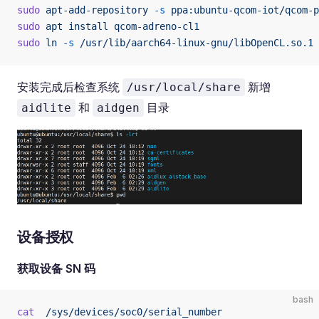
sudo
 apt-add-repository
 -s
 ppa:ubuntu-qcom-iot/qcom-p
sudo
 apt
 install
 qcom-adreno-cl1
sudo
 ln
 -s
 /usr/lib/aarch64-linux-gnu/libOpenCL.so.1
 
安装完成后检查系统
新增
/usr/local/share
和
目录
aidlite
aidgen
设备授权
获取设备 SN 码
bash
cat
  /sys/devices/soc0/serial_number