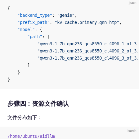
json
{
    "backend_type"
: 
"genie"
,
    "prefix_path"
: 
"kv-cache.primary.qnn-htp"
,
    "model"
: {
        "path"
: [
            "qwen3-1.7b_qnn236_qcs8550_cl4096_1_of_3.
            "qwen3-1.7b_qnn236_qcs8550_cl4096_2_of_3.
            "qwen3-1.7b_qnn236_qcs8550_cl4096_3_of_3.
        ]
    }
}
步骤四：资源文件确认
文件分布如下：
bash
/home/ubuntu/aidllm