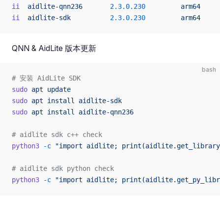
ii
  aidlite-qnn236
       2.3.0.230
         arm64
     
ii
  aidlite-sdk
          2.3.0.230
         arm64
     
QNN & AidLite 版本更新
bash
# 安装 AidLite SDK
sudo
 apt
 update
sudo
 apt
 install
 aidlite-sdk
sudo
 apt
 install
 aidlite-qnn236
# aidlite sdk c++ check
python3
 -c
 "import aidlite; print(aidlite.get_library
# aidlite sdk python check
python3
 -c
 "import aidlite; print(aidlite.get_py_libr