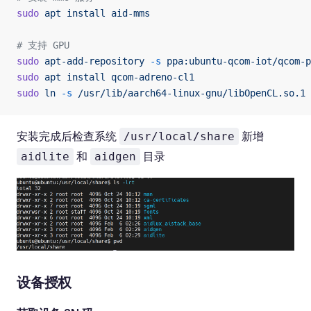
sudo
 apt
 install
 aid-mms
# 支持 GPU
sudo
 apt-add-repository
 -s
 ppa:ubuntu-qcom-iot/qcom-p
sudo
 apt
 install
 qcom-adreno-cl1
sudo
 ln
 -s
 /usr/lib/aarch64-linux-gnu/libOpenCL.so.1
 
安装完成后检查系统
新增
/usr/local/share
和
目录
aidlite
aidgen
设备授权