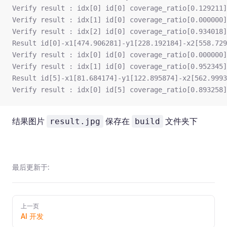
Verify result : idx[0] id[0] coverage_ratio[0.129211]
Verify result : idx[1] id[0] coverage_ratio[0.000000]
Verify result : idx[2] id[0] coverage_ratio[0.934018]
Result id[0]-x1[474.906281]-y1[228.192184]-x2[558.729
Verify result : idx[0] id[0] coverage_ratio[0.000000]
Verify result : idx[1] id[0] coverage_ratio[0.952345]
Result id[5]-x1[81.684174]-y1[122.895874]-x2[562.9993
Verify result : idx[0] id[5] coverage_ratio[0.893258]
结果图片
保存在
文件夹下
result.jpg
build
最后更新于:
Pager
上一页
AI 开发