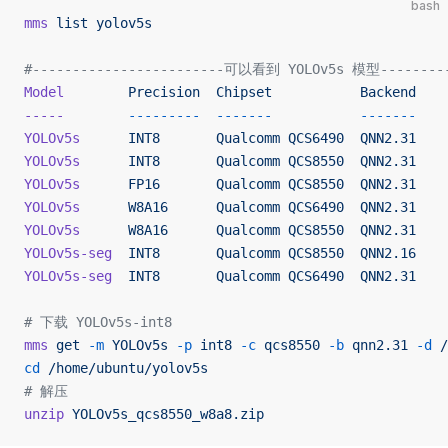
bash
mms
 list
 yolov5s
#------------------------可以看到 YOLOv5s 模型---------
Model
        Precision
  Chipset
           Backend
-----
        ---------
  -------
           -------
YOLOv5s
      INT8
       Qualcomm
 QCS6490
  QNN2.31
YOLOv5s
      INT8
       Qualcomm
 QCS8550
  QNN2.31
YOLOv5s
      FP16
       Qualcomm
 QCS8550
  QNN2.31
YOLOv5s
      W8A16
      Qualcomm
 QCS6490
  QNN2.31
YOLOv5s
      W8A16
      Qualcomm
 QCS8550
  QNN2.31
YOLOv5s-seg
  INT8
       Qualcomm
 QCS8550
  QNN2.16
YOLOv5s-seg
  INT8
       Qualcomm
 QCS6490
  QNN2.31
# 下载 YOLOv5s-int8
mms
 get
 -m
 YOLOv5s
 -p
 int8
 -c
 qcs8550
 -b
 qnn2.31
 -d
 /
cd
 /home/ubuntu/yolov5s
# 解压
unzip
 YOLOv5s_qcs8550_w8a8.zip