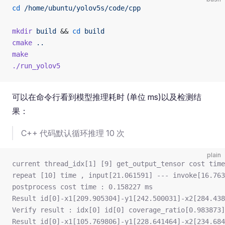
cd
 /home/ubuntu/yolov5s/code/cpp
mkdir
 build
 && 
cd
 build
cmake
 ..
make
./run_yolov5
可以在命令行看到模型推理耗时 (单位 ms)以及检测结
果：
C++ 代码默认循环推理 10 次
plain
current thread_idx[1] [9] get_output_tensor cost time
repeat [10] time , input[21.061591] --- invoke[16.763
postprocess cost time : 0.158227 ms
Result id[0]-x1[209.905304]-y1[242.500031]-x2[284.438
Verify result : idx[0] id[0] coverage_ratio[0.983873]
Result id[0]-x1[105.769806]-y1[228.641464]-x2[234.684