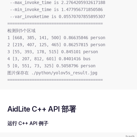
 --max_invoke_time is 2.2764205932617188 
 --min_invoke_time is 1.477956771850586 
 --var_invoketime is 0.05570707855895307
=======================================
检测到5个区域
1 [668, 385, 141, 500] 0.86635846 person
2 [219, 407, 125, 465] 0.86257815 person
3 [55, 393, 178, 515] 0.845101 person
4 [3, 207, 812, 601] 0.8401416 bus
5 [0, 551, 73, 325] 0.5058796 person
图片保存在 ./python/yolov5s_result.jpg
=======================================
AidLite C++ API 部署
运行 C++ API 例子
bash