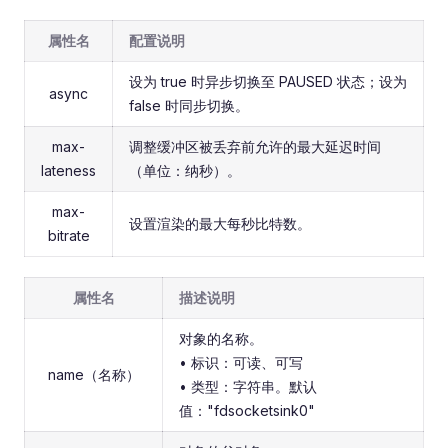
属性名
配置说明
设为 true 时异步切换至 PAUSED 状态；设为
async
false 时同步切换。
max-
调整缓冲区被丢弃前允许的最大延迟时间
lateness
（单位：纳秒）。
max-
设置渲染的最大每秒比特数。
bitrate
属性名
描述说明
对象的名称。
• 标识：可读、可写
name（名称）
• 类型：字符串。默认
值："fdsocketsink0"