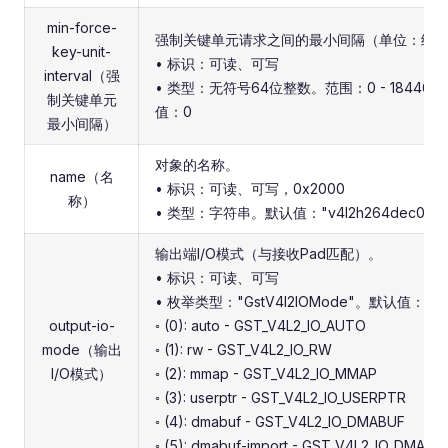
min-force-
强制关键单元请求之间的最小间隔（单位：纳
key-unit-
• 标识：可读、可写
interval（强
• 类型：无符号64位整数。范围：0 - 18446744
制关键单元
值：0
最小间隔）
对象的名称。
name（名
• 标识：可读、可写，0x2000
称）
• 类型：字符串。默认值："v4l2h264dec0"
输出端I/O模式（与接收Pad匹配）。
• 标识：可读、可写
• 枚举类型："GstV4l2IOMode"。默认值：0，"
output-io-
◦ (0): auto - GST_V4L2_IO_AUTO
mode（输出
◦ (1): rw - GST_V4L2_IO_RW
I/O模式）
◦ (2): mmap - GST_V4L2_IO_MMAP
◦ (3): userptr - GST_V4L2_IO_USERPTR
◦ (4): dmabuf - GST_V4L2_IO_DMABUF
◦ (5): dmabuf-import - GST_V4L2_IO_DMAB