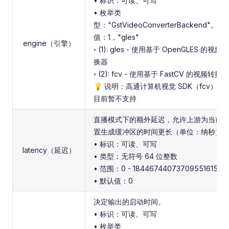
• 标识：可读、可写
• 枚举类
型："GstVideoConverterBackend"。默
值：1，"gles"
engine（引擎）
◦ (1): gles - 使用基于 OpenGLES 的视频转
换器
◦ (2): fcv - 使用基于 FastCV 的视频转换器
💡 说明：高通计算机视觉 SDK（fcv）引
目前暂不支持
直播模式下的额外延迟，允许上游为当前
置生成缓冲区的时间更长（单位：纳秒）
• 标识：可读、可写
latency（延迟）
• 类型：无符号 64 位整数
• 范围：0 - 18446744073709551615
• 默认值：0
决定输出的启动时间。
• 标识：可读、可写
• 枚举类